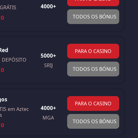
4000+
GRÁTIS
TODOS OS BÓNUS
10
Red
PARA O CASINO
5000+
M DEPÓSITO
SRIJ
TODOS OS BÓNUS
10
gos
PARA O CASINO
4000+
IS em Aztec
s
MGA
TODOS OS BÓNUS
10