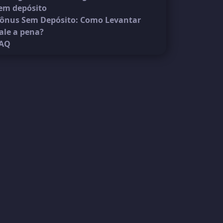
em depósito
ônus Sem Depósito: Como Levantar
ale a pena?
AQ