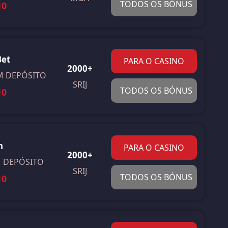
TODOS OS BÓNUS
10
et
PARA O CASINO
2000+
M DEPÓSITO
SRIJ
TODOS OS BÓNUS
10
n
PARA O CASINO
2000+
M DEPÓSITO
SRIJ
TODOS OS BÓNUS
10