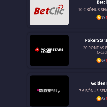
Betcl
10 € BÓNUS SE
7
/
PokerStars
20 RONDAS E
€/cad
6
/
Golden 
7 € BÓNUS SE
6
/