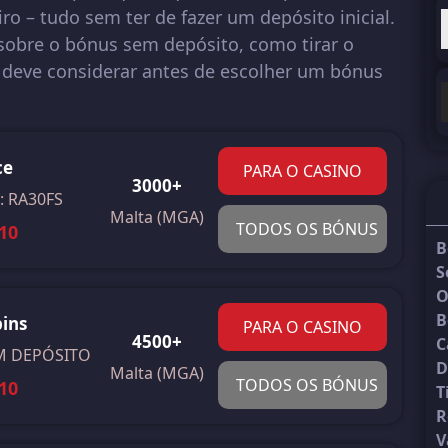
ro – tudo sem ter de fazer um depósito inicial.
sobre o bónus sem depósito, como tirar o
 deve considerar antes de escolher um bónus
ce
PARA O CASINO
3000+
: RA30FS
Malta (MGA)
TODOS OS BÓNUS
10
B
S
O
B
pins
PARA O CASINO
4500+
C
M DEPÓSITO
D
Malta (MGA)
TODOS OS BÓNUS
10
T
R
V