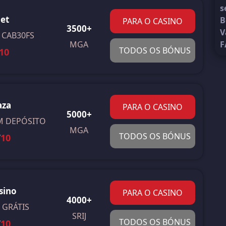
s
et
B
PARA O CASINO
3500+
V
 CAB30FS
MGA
F
TODOS OS BÓNUS
10
aza
PARA O CASINO
5000+
M DEPÓSITO
MGA
TODOS OS BÓNUS
/
10
sino
PARA O CASINO
4000+
 GRÁTIS
SRIJ
TODOS OS BÓNUS
/
10