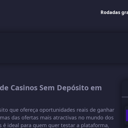
Rodadas gra
 de Casinos Sem Depósito em
ito que ofereça oportunidades reais de ganhar
umas das ofertas mais atractivas no mundo dos
s é ideal para quem quer testar a plataforma,