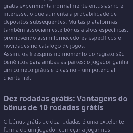
grátis experimenta normalmente entusiasmo e
interesse, o que aumenta a probabilidade de
depósitos subsequentes. Muitas plataformas
também associam este bónus a slots específicas,
promovendo assim fornecedores específicos e
novidades no catálogo de jogos.
Assim, os freespins no momento do registo são
benéficos para ambas as partes: o jogador ganha
um começo grátis e o casino – um potencial
cliente fiel.
Dez rodadas grátis: Vantagens do
bônus de 10 rodadas grátis
O bónus grátis de dez rodadas é uma excelente
forma de um jogador começar a jogar nos