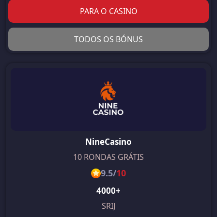
PARA O CASINO
TODOS OS BÓNUS
NineCasino
10 RONDAS GRÁTIS
9.5
/
10
4000+
SRIJ