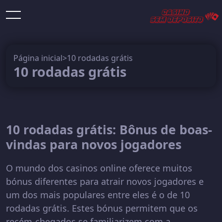
Rodadas
Bonus
Página inicial
>
10 rodadas grátis
gratis
sem
Slots
10 rodadas grátis
sem
deposito
deposito
10 rodadas grátis: Bônus de boas-
vindas para novos jogadores
O mundo dos casinos online oferece muitos
bónus diferentes para atrair novos jogadores e
um dos mais populares entre eles é o de 10
rodadas grátis. Estes bónus permitem que os
recém-chegados se familiarizem com a