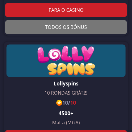
PARA O CASINO
TODOS OS BÓNUS
Lollyspins
10 RONDAS GRÁTIS
10
/
10
4500+
Malta (MGA)