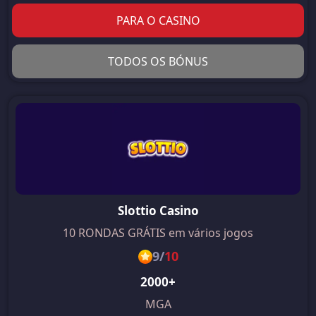
PARA O CASINO
TODOS OS BÓNUS
Slottio Casino
10 RONDAS GRÁTIS em vários jogos
9
/
10
2000+
MGA