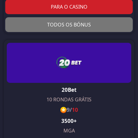
PARA O CASINO
TODOS OS BÓNUS
20Bet
10 RONDAS GRÁTIS
9
/
10
3500+
MGA