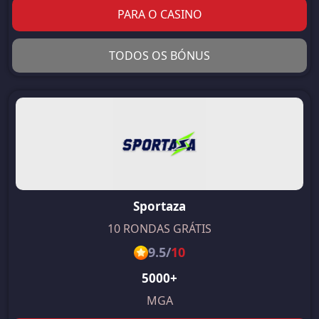
PARA O CASINO
TODOS OS BÓNUS
Sportaza
10 RONDAS GRÁTIS
9.5
/
10
5000+
MGA