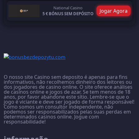
National Casino
Jogar Agora
5 € BÓNUS SEM DEPÓSITO
O nosso site Сasino sem deposito é apenas para fins
informativos, não recolhemos dinheiro dos leitores ou
dos jogadores de casino online. O site oferece análises
de casinos online e jogos de azar. Se tem menos de 18
anos, por favor abandone este sítio. Lembre-se que o
jogo é viciante e deve ser jogado de forma responsável!
Como somos um consultor independente, não
podemos ser responsabilizados pelas suas perdas em
determinados casinos online. Jogue com
responsabilidade!