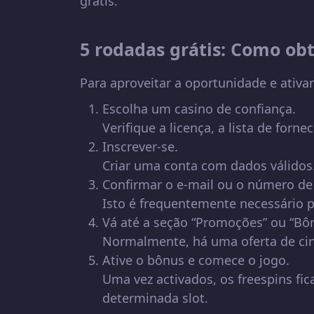
grátis.
5 rodadas grátis: Como ob
Para aproveitar a oportunidade e ativar
Escolha um casino de confiança.
Verifique a licença, a lista de for
Inscrever-se.
Criar uma conta com dados válidos
Confirmar o e-mail ou o número de 
Isto é frequentemente necessário pa
Vá até a seção “Promoções” ou “Bô
Normalmente, há uma oferta de cin
Ative o bônus e comece o jogo.
Uma vez activados, os freespins f
determinada slot.