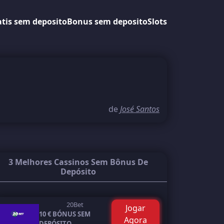
tis sem deposito
Bonus sem deposito
Slots
de
José Santos
3 Melhores Cassinos Sem Bônus De
Depósito
20Bet
Jogar
10 € BÓNUS SEM
Agora
DEPÓSITO