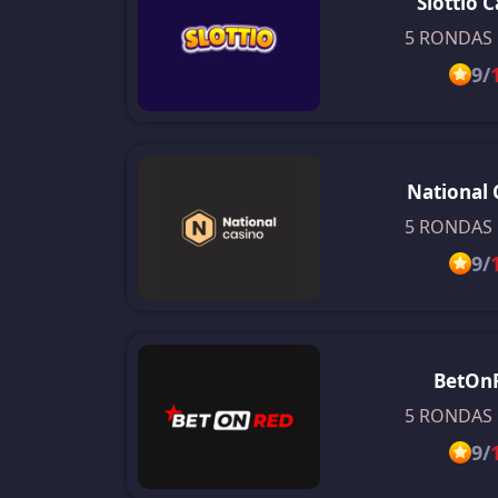
Slottio 
5 RONDAS 
9
/
National 
5 RONDAS 
9
/
BetOn
5 RONDAS 
9
/