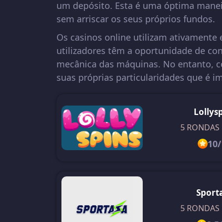
um depósito. Esta é uma óptima maneir
sem arriscar os seus próprios fundos.
Os casinos online utilizam ativamente e
utilizadores têm a oportunidade de con
mecânica das máquinas. No entanto, c
suas próprias particularidades que é i
Lollys
5 RONDAS 
10
/
Sport
5 RONDAS 