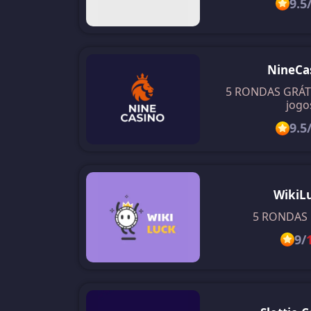
9.5
NineCa
5 RONDAS GRÁTI
jogo
9.5
WikiL
5 RONDAS 
9
/