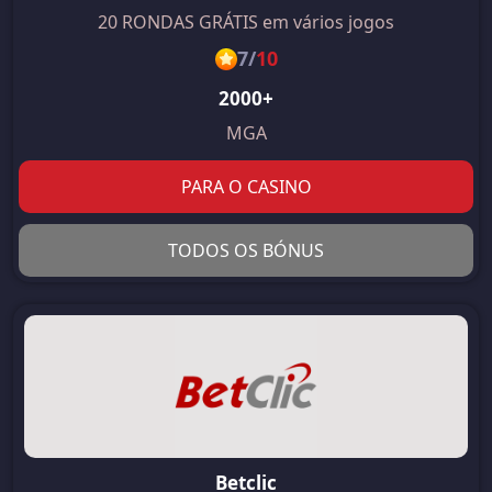
20 RONDAS GRÁTIS em vários jogos
7
/
10
2000+
MGA
PARA O CASINO
TODOS OS BÓNUS
Betclic