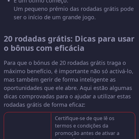
É um ótimo começo.
Um pequeno prémio das rodadas grátis pode
ser o início de um grande jogo.
20 rodadas grátis: Dicas para usar
o bônus com eficácia
Para que o bónus de 20 rodadas grátis traga o
máximo benefício, é importante não só activá-lo,
mas também gerir de forma inteligente as
oportunidades que ele abre. Aqui estão algumas
dicas comprovadas para o ajudar a utilizar estas
rodadas grátis de forma eficaz:
Certifique-se de que lê os
termos e condições da
promoção antes de ativar a