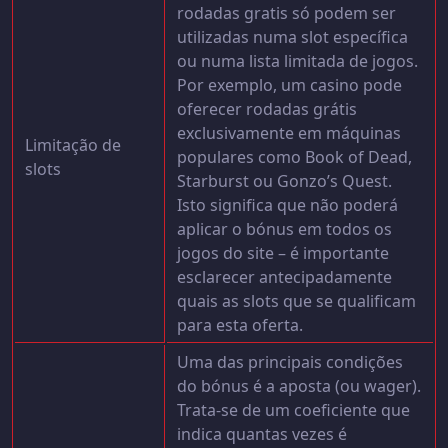
rodadas gratis só podem ser
utilizadas numa slot específica
ou numa lista limitada de jogos.
Por exemplo, um casino pode
oferecer rodadas grátis
exclusivamente em máquinas
Limitação de
populares como Book of Dead,
slots
Starburst ou Gonzo’s Quest.
Isto significa que não poderá
aplicar o bónus em todos os
jogos do site – é importante
esclarecer antecipadamente
quais as slots que se qualificam
para esta oferta.
Uma das principais condições
do bónus é a aposta (ou wager).
Trata-se de um coeficiente que
indica quantas vezes é