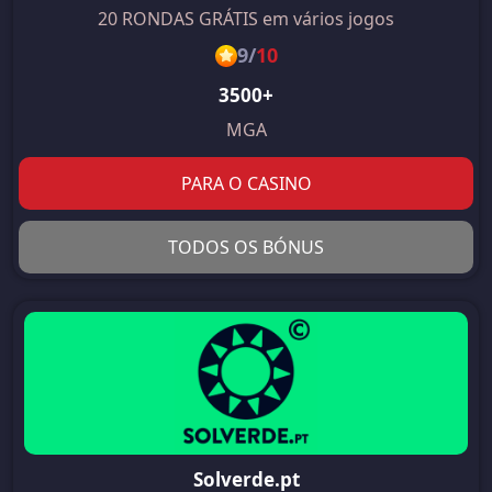
20 RONDAS GRÁTIS em vários jogos
9
/
10
3500+
MGA
PARA O CASINO
TODOS OS BÓNUS
Solverde.pt