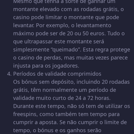
Mesmo que tenha a sorte de ganhar um
montante elevado com as rodadas grátis, o
casino pode limitar o montante que pode
levantar. Por exemplo, o levantamento
máximo pode ser de 20 ou 50 euros. Tudo o
que ultrapassar este montante será
simplesmente “queimado”. Esta regra protege
o casino de perdas, mas muitas vezes parece
injusta para os jogadores.
Períodos de validade comprimidos
Os bónus sem depósito, incluindo 20 rodadas
grátis, têm normalmente um período de
validade muito curto de 24 a 72 horas.
Durante este tempo, não só tem de utilizar os
freespins, como também tem tempo para
cumprir a aposta. Se não cumprir o limite de
tempo, o bónus e os ganhos serão