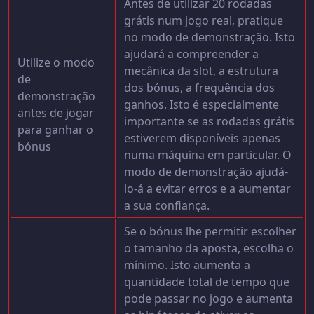
Antes de utilizar 20 rodadas
grátis num jogo real, pratique
no modo de demonstração. Isto
ajudará a compreender a
Utilize o modo
mecânica da slot, a estrutura
de
dos bónus, a frequência dos
demonstração
ganhos. Isto é especialmente
antes de jogar
importante se as rodadas grátis
para ganhar o
estiverem disponíveis apenas
bónus
numa máquina em particular. O
modo de demonstração ajudá-
lo-á a evitar erros e a aumentar
a sua confiança.
Se o bónus lhe permitir escolher
o tamanho da aposta, escolha o
mínimo. Isto aumenta a
quantidade total de tempo que
pode passar no jogo e aumenta