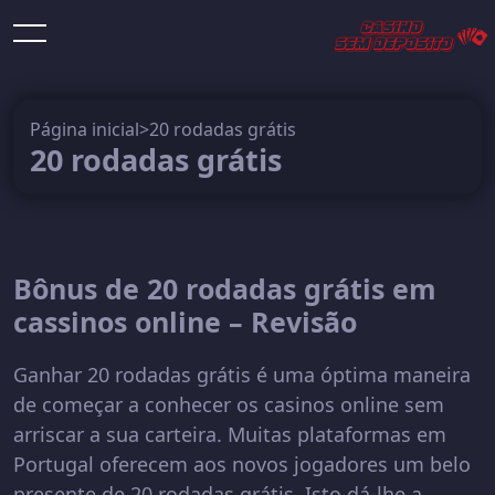
Rodadas
Bonus
Página inicial
>
20 rodadas grátis
gratis
sem
Slots
20 rodadas grátis
sem
deposito
deposito
Bônus de 20 rodadas grátis em
cassinos online – Revisão
Ganhar 20 rodadas grátis é uma óptima maneira
de começar a conhecer os casinos online sem
arriscar a sua carteira. Muitas plataformas em
Portugal oferecem aos novos jogadores um belo
presente de 20 rodadas grátis. Isto dá-lhe a