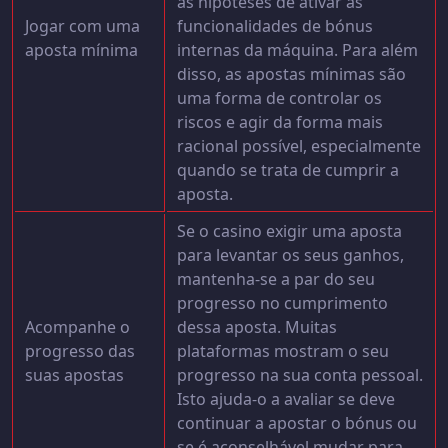
as hipóteses de ativar as
Jogar com uma
funcionalidades de bónus
aposta mínima
internas da máquina. Para além
disso, as apostas mínimas são
uma forma de controlar os
riscos e agir da forma mais
racional possível, especialmente
quando se trata de cumprir a
aposta.
Se o casino exigir uma aposta
para levantar os seus ganhos,
mantenha-se a par do seu
progresso no cumprimento
Acompanhe o
dessa aposta. Muitas
progresso das
plataformas mostram o seu
suas apostas
progresso na sua conta pessoal.
Isto ajuda-o a avaliar se deve
continuar a apostar o bónus ou
se é aconselhável mudar para