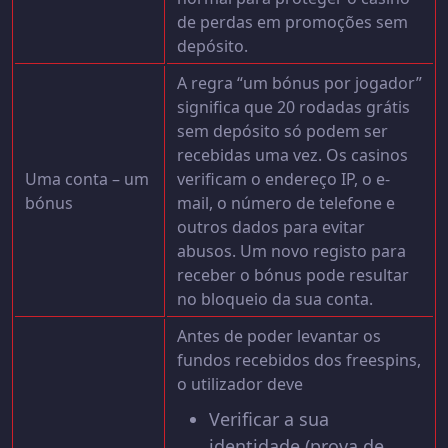
de perdas em promoções sem
depósito.
A regra “um bónus por jogador”
significa que 20 rodadas grátis
sem depósito só podem ser
recebidas uma vez. Os casinos
Uma conta – um
verificam o endereço IP, o e-
bónus
mail, o número de telefone e
outros dados para evitar
abusos. Um novo registo para
receber o bónus pode resultar
no bloqueio da sua conta.
Antes de poder levantar os
fundos recebidos dos freespins,
o utilizador deve
Verificar a sua
identidade (prova de